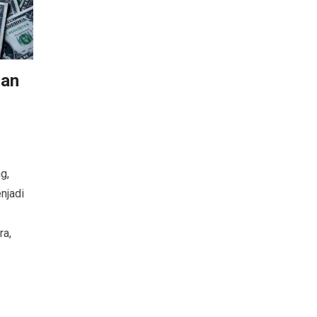
dan
g,
njadi
ra,