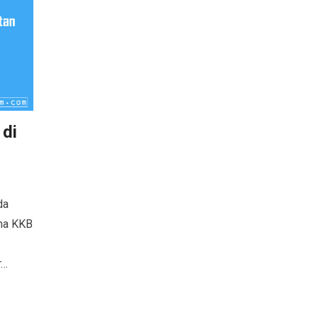
 di
da
ama KKB
r…