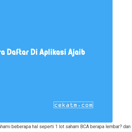
hami beberapa hal seperti 1 lot saham BCA berapa lembar? dan