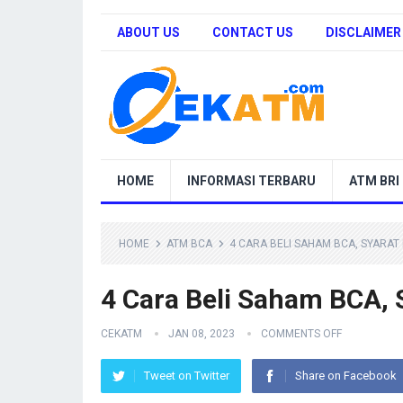
ABOUT US
CONTACT US
DISCLAIMER
HOME
INFORMASI TERBARU
ATM BRI
HOME
ATM BCA
4 CARA BELI SAHAM BCA, SYARA
4 Cara Beli Saham BCA, 
CEKATM
JAN 08, 2023
COMMENTS OFF
Tweet on Twitter
Share on Facebook