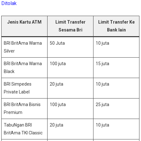
Ditolak
Jenis Kartu ATM
Limit Transfer
Limit Transfer Ke
Sesama Bri
Bank lain
BRI BritAma Warna
50 Juta
10 juta
Silver
BRI BritAma Warna
100 juta
15 juta
Black
BRI Simpedes
20 juta
10 juta
Private Label
BRI BritAma Bisnis
100 juta
25 juta
Premium
TabuNgan BRI
20 juta
10 juta
BritAma TKI Classic