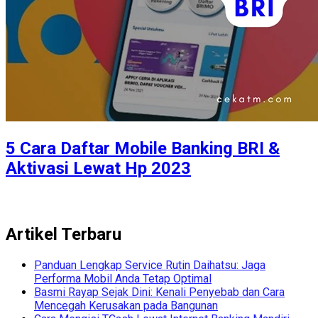
5 Cara Daftar Mobile Banking BRI &
Aktivasi Lewat Hp 2023
Artikel Terbaru
Panduan Lengkap Service Rutin Daihatsu: Jaga
Performa Mobil Anda Tetap Optimal
Basmi Rayap Sejak Dini: Kenali Penyebab dan Cara
Mencegah Kerusakan pada Bangunan