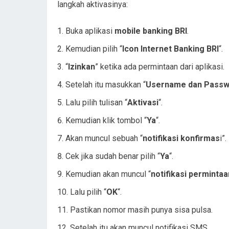
langkah aktivasinya:
Buka aplikasi
mobile banking BRI
.
Kemudian pilih “
Icon Internet Banking BRI
“.
“
Izinkan
” ketika ada permintaan dari aplikasi.
Setelah itu masukkan “
Username dan Passw
Lalu pilih tulisan “
Aktivasi
“.
Kemudian klik tombol “
Ya
“.
Akan muncul sebuah “
notifikasi konfirmas
i”.
Cek jika sudah benar pilih “
Ya
“.
Kemudian akan muncul “
notifikasi permintaa
Lalu pilih “
OK
“.
Pastikan nomor masih punya sisa pulsa.
Setelah itu akan muncul notifikasi SMS.