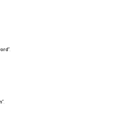
ord
“.
n
“.